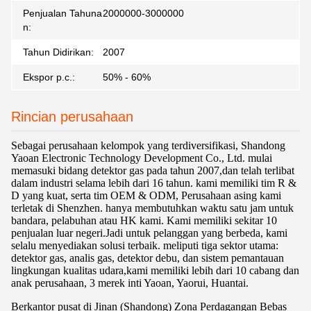
Penjualan Tahuna
2000000-3000000
n:
Tahun Didirikan:
2007
Ekspor p.c.:
50% - 60%
Rincian perusahaan
Sebagai perusahaan kelompok yang terdiversifikasi, Shandong
Yaoan Electronic Technology Development Co., Ltd. mulai
memasuki bidang detektor gas pada tahun 2007,dan telah terlibat
dalam industri selama lebih dari 16 tahun. kami memiliki tim R &
D yang kuat, serta tim OEM & ODM, Perusahaan asing kami
terletak di Shenzhen. hanya membutuhkan waktu satu jam untuk
bandara, pelabuhan atau HK kami. Kami memiliki sekitar 10
penjualan luar negeri.Jadi untuk pelanggan yang berbeda, kami
selalu menyediakan solusi terbaik. meliputi tiga sektor utama:
detektor gas, analis gas, detektor debu, dan sistem pemantauan
lingkungan kualitas udara,kami memiliki lebih dari 10 cabang dan
anak perusahaan, 3 merek inti Yaoan, Yaorui, Huantai.
Berkantor pusat di Jinan (Shandong) Zona Perdagangan Bebas