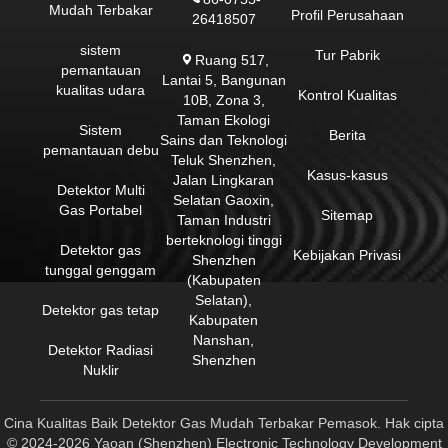
Mudah Terbakar
Profil Perusahaan
26418507
sistem
Tur Pabrik
Ruang 517,
pemantauan
Lantai 5, Bangunan
kualitas udara
Kontrol Kualitas
10B, Zona 3,
Taman Ekologi
Sistem
Berita
Sains dan Teknologi
pemantauan debu
Teluk Shenzhen,
Kasus-kasus
Jalan Lingkaran
Detektor Multi
Selatan Gaoxin,
Gas Portabel
Sitemap
Taman Industri
berteknologi tinggi
Detektor gas
Kebijakan Privasi
Shenzhen
tunggal genggam
(Kabupaten
Selatan),
Detektor gas tetap
Kabupaten
Nanshan,
Detektor Radiasi
Shenzhen
Nuklir
Cina Kualitas Baik Detektor Gas Mudah Terbakar Pemasok. Hak cipta
© 2024-2026 Yaoan (Shenzhen) Electronic Technology Development