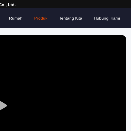
o., Ltd.
Rumah
Produk
Tentang Kita
Hubungi Kami
Play
Video