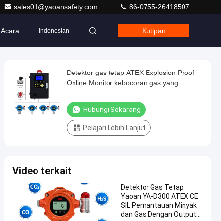
sales01@yaoansafety.com
86-0755-26418507
Acara
Kutipan
Indonesian
Detektor gas tetap ATEX Explosion Proof
Online Monitor kebocoran gas yang
dipasang di dinding
Hubungi Sekarang
Pelajari Lebih Lanjut
Video terkait
Detektor Gas Tetap
Yaoan YA-D300 ATEX CE
SIL Pemantauan Minyak
dan Gas Dengan Output