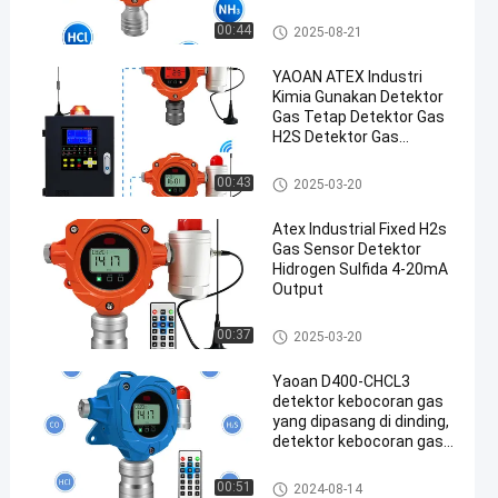
4-20mA RS485
Detektor gas tetap
00:44
2025-08-21
YAOAN ATEX Industri
Kimia Gunakan Detektor
Gas Tetap Detektor Gas
H2S Detektor Gas
Hidrogen Sulfida Detektor
Gas
Detektor gas tetap
00:43
2025-03-20
Atex Industrial Fixed H2s
Gas Sensor Detektor
Hidrogen Sulfida 4-20mA
Output
Detektor gas tetap
00:37
2025-03-20
Yaoan D400-CHCL3
detektor kebocoran gas
yang dipasang di dinding,
detektor kebocoran gas
yang berfungsi untuk
alarm
Detektor gas tetap
00:51
2024-08-14