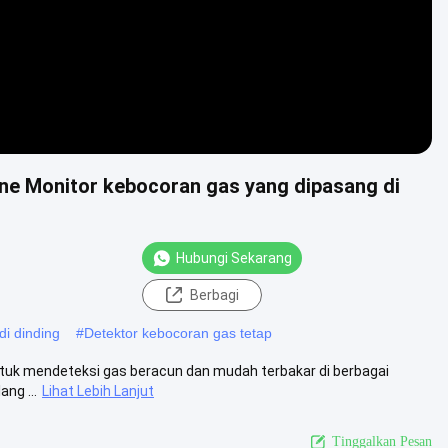
ine Monitor kebocoran gas yang dipasang di
Hubungi Sekarang
Berbagi
di dinding
#
Detektor kebocoran gas tetap
 untuk mendeteksi gas beracun dan mudah terbakar di berbagai
ng ...
Lihat Lebih Lanjut
Tinggalkan Pesan