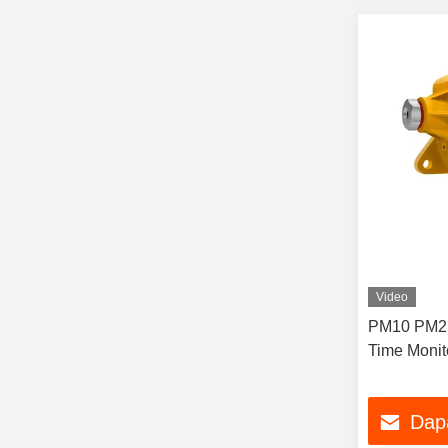
Video
PM10 PM2.5
Time Monit
Dap