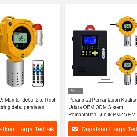
Video
 Monitor debu, 2kg Real
Perangkat Pemantauan Kualita
oring debu peralatan
Udara OEM ODM Sistem
Pemantauan Bubuk PM2.5 PM
Industri
atkan Harga Terbaik
Dapatkan Harga Ter