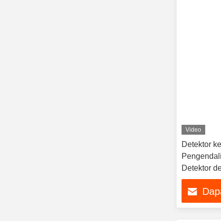
Video
Detektor k
Pengendali
Detektor de
Dap