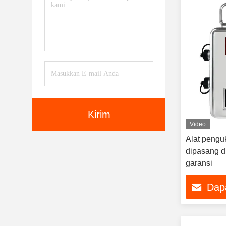
Kirim
Video
Alat pengu
dipasang d
garansi
Dap