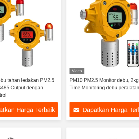
Video
ebu tahan ledakan PM2.5
PM10 PM2.5 Monitor debu, 2kg
485 Output dengan
Time Monitoring debu peralata
rol
atkan Harga Terbaik
Dapatkan Harga Ter