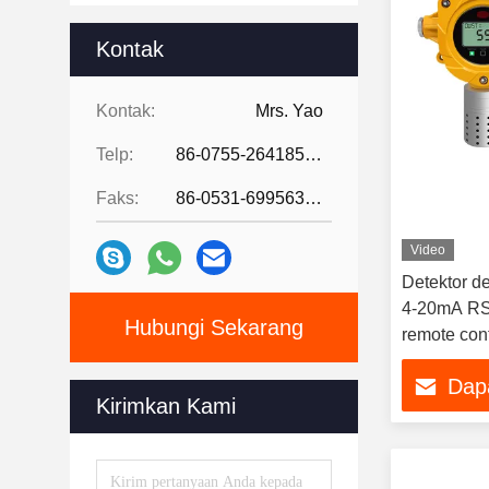
Kontak
Kontak:
Mrs. Yao
Telp:
86-0755-26418507
Faks:
86-0531-69956329
Video
Detektor d
4-20mA RS
Hubungi Sekarang
remote cont
Dap
Kirimkan Kami