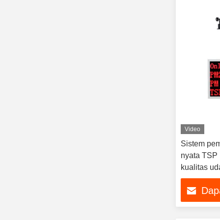
Video
Sistem pe
nyata TSP
kualitas u
Dap