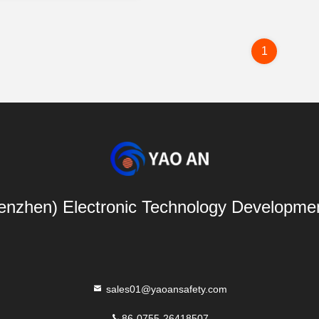
1
nzhen) Electronic Technology Developmen
sales01@yaoansafety.com
86-0755-26418507