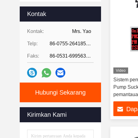
Kontak
Kontak:
Mrs. Yao
Telp:
86-0755-26418507
Faks:
86-0531-69956329
Video
Sistem pem
Pump Suck
Hubungi Sekarang
pemantauan
Dap
Kirimkan Kami