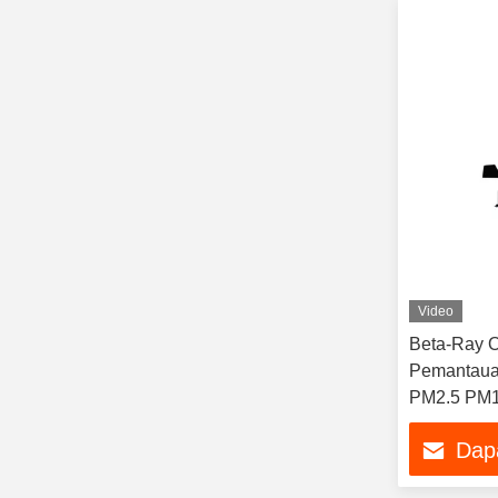
Video
Beta-Ray O
Pemantauan
PM2.5 PM
Dap